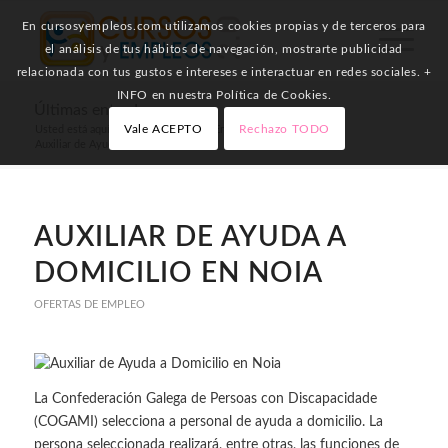
En cursosyempleos.com utilizamos cookies propias y de terceros para
el análisis de tus hábitos de navegación, mostrarte publicidad
relacionada con tus gustos e intereses e interactuar en redes sociales. +
INFO en nuestra Política de Cookies.
Últimas entradas
Vale ACEPTO
Rechazo TODO
Usted está aquí:
Inicio
/
Ofertas de Empleo
/
Auxiliar de Ayuda a Domicilio en Noia
AUXILIAR DE AYUDA A
DOMICILIO EN NOIA
OFERTAS DE EMPLEO
La Confederación Galega de Persoas con Discapacidade
(COGAMI) selecciona a personal de ayuda a domicilio. La
persona seleccionada realizará, entre otras, las funciones de