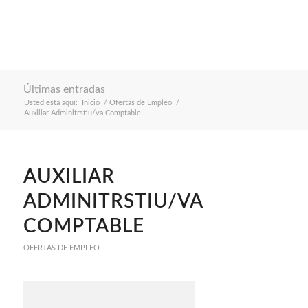
Últimas entradas
Usted está aquí:
Inicio
/
Ofertas de Empleo
/
Auxiliar Adminitrstiu/va Comptable
AUXILIAR
ADMINITRSTIU/VA
COMPTABLE
OFERTAS DE EMPLEO