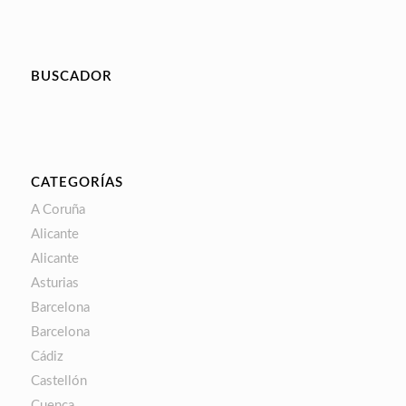
BUSCADOR
CATEGORÍAS
A Coruña
Alicante
Alicante
Asturias
Barcelona
Barcelona
Cádiz
Castellón
Cuenca