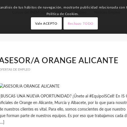
nálisis de tus hábitos de navegación, mostrarte publicidad relacionada con t
Cursos del INEM SEPE
Ofertas de Empleo
Noticias Empleo
Política de Cookies.
Vale ACEPTO
Rechazo TODO
U
ASESOR/A ORANGE ALICANTE
OFERTAS DE EMPLEO
¿BUSCAS UNA NUEVA OPORTUNIDAD? ¡Únete al #EquipoISCell! En IS Cel
oficiales de Orange en Alicante, Murcia y Albacete, por lo que para nosotr
de nuestros clientes es vital. Para ello, somos conscientes de que nuestr
que forman parte de nuestros equipos. Es por eso que trabajamos cada dí
[…]