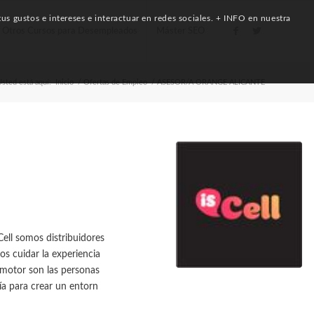
us gustos e intereses e interactuar en redes sociales. + INFO en nuestra
Otros Cursos para Desempleados
Máster SEO
sted está aquí:
Inicio
/
Ofertas de Empleo
/
ASESOR/A ORANGE ALICANTE
l somos distribuidores
os cuidar la experiencia
o motor son las personas
a para crear un entorn