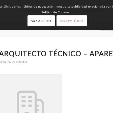
nálisis de tus hábitos de navegación, mostrarte publicidad relacionada con t
Cursos del INEM SEPE
Ofertas de Empleo
Noticias Empleo
Política de Cookies.
Vale ACEPTO
Rechazo TODO
Usted está
ARQUITECTO TÉCNICO – APAR
OFERTAS DE EMPLEO