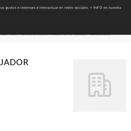
us gustos e intereses e interactuar en redes sociales. + INFO en nuestra
Otros Cursos para Desempleados
Máster SEO
 aquí:
Inicio
/
Ofertas de Empleo
/
ARQUITECTO TÉCNICO – APAREJADOR
EJADOR