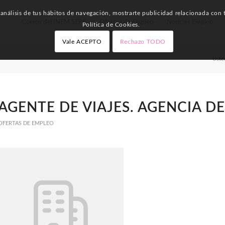
nálisis de tus hábitos de navegación, mostrarte publicidad relacionada con t
Cursos del INEM SEPE
Ofertas de Empleo
Noticias Empleo
Política de Cookies.
Vale ACEPTO
Rechazo TODO
Usted
AGENTE DE VIAJES. AGENCIA DE
OFERTAS DE EMPLEO