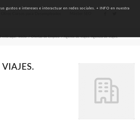
us gustos e intereses e interactuar en redes sociales. + INFO en nuestra
Otros Cursos para Desempleados
Máster SEO
 está aquí:
Inicio
/
Ofertas de Empleo
/
Agente de viajes. Agencia de viajes.
 VIAJES.