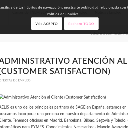
nálisis de tus hábitos de navegación, mostrarte publicidad relacionada con t
Cursos del INEM SEPE
Ofertas de Empleo
Noticias Empleo
Política de Cookies.
Vale ACEPTO
Rechazo TODO
Usted está aquí:
Inicio
/
O
ADMINISTRATIVO ATENCIÓN AL
(CUSTOMER SATISFACTION)
OFERTAS DE EMPLEO
AELIS es uno de los principales partners de SAGE en España, estamos en
buscamos incorporar una persona en nuestro departamento de Administra
Cliente. Tenemos oficinas en Madrid, Barcelona, Bilbao, Segovia y Toledo
informáticas para PYMES. Conocimientos Necesarios: · Manejo Avanzado 