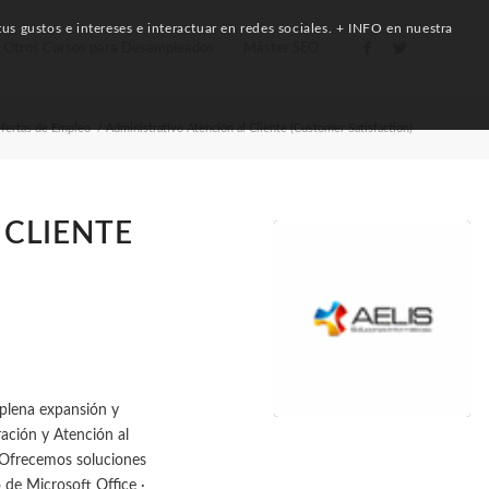
us gustos e intereses e interactuar en redes sociales. + INFO en nuestra
Otros Cursos para Desempleados
Máster SEO
fertas de Empleo
/
Administrativo Atención al Cliente (Customer Satisfaction)
 CLIENTE
 plena expansión y
ción y Atención al
. Ofrecemos soluciones
de Microsoft Office ·