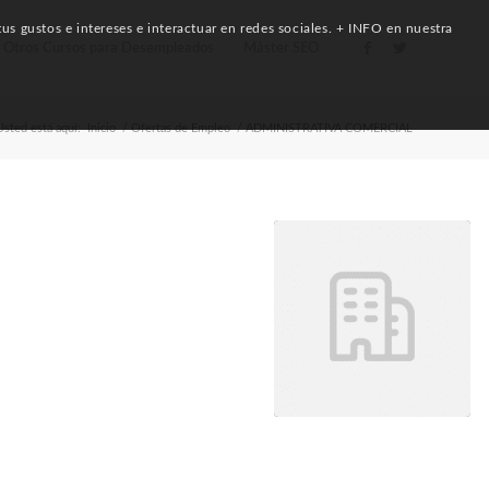
us gustos e intereses e interactuar en redes sociales. + INFO en nuestra
Otros Cursos para Desempleados
Máster SEO
Usted está aquí:
Inicio
/
Ofertas de Empleo
/
ADMINISTRATIVA COMERCIAL