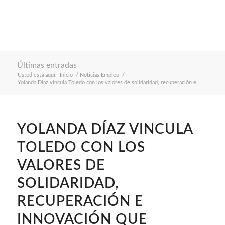
Últimas entradas
Usted está aquí:
Inicio
/
Noticias Empleo
/
Yolanda Díaz vincula Toledo con los valores de solidaridad, recuperación e...
YOLANDA DÍAZ VINCULA
TOLEDO CON LOS
VALORES DE
SOLIDARIDAD,
RECUPERACIÓN E
INNOVACIÓN QUE