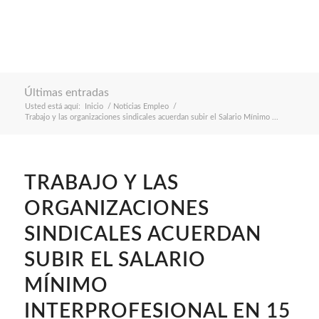
Últimas entradas
Usted está aquí:
Inicio
/
Noticias Empleo
/
Trabajo y las organizaciones sindicales acuerdan subir el Salario Mínimo ...
TRABAJO Y LAS
ORGANIZACIONES
SINDICALES ACUERDAN
SUBIR EL SALARIO
MÍNIMO
INTERPROFESIONAL EN 15