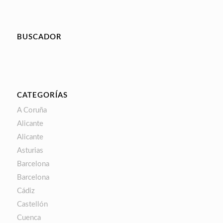
BUSCADOR
CATEGORÍAS
A Coruña
Alicante
Alicante
Asturias
Barcelona
Barcelona
Cádiz
Castellón
Cuenca