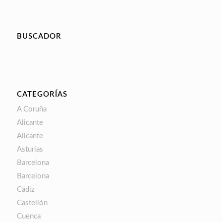
BUSCADOR
CATEGORÍAS
A Coruña
Alicante
Alicante
Asturias
Barcelona
Barcelona
Cádiz
Castellón
Cuenca