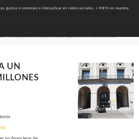
us gustos e intereses e interactuar en redes sociales. + INFO en nuestra
Otros Cursos para Desempleados
Máster SEO
leo
/
La Seguridad Social registra un saldo negativo de 2.749,83 millones de...
A UN
MILLONES
ros
es no financieras de