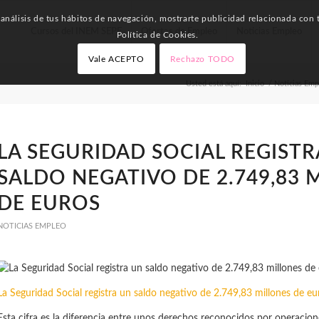
nálisis de tus hábitos de navegación, mostrarte publicidad relacionada con t
Cursos del INEM SEPE
Ofertas de Empleo
Noticias Empleo
Política de Cookies.
Vale ACEPTO
Rechazo TODO
Usted está aquí:
Inicio
/
Noticias Emp
LA SEGURIDAD SOCIAL REGISTR
SALDO NEGATIVO DE 2.749,83 
DE EUROS
NOTICIAS EMPLEO
La Seguridad Social registra un saldo negativo de 2.749,83 millones de eu
Esta cifra es la diferencia entre unos derechos reconocidos por operacion