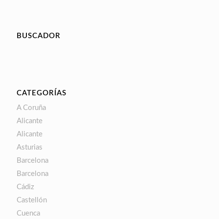
BUSCADOR
CATEGORÍAS
A Coruña
Alicante
Alicante
Asturias
Barcelona
Barcelona
Cádiz
Castellón
Cuenca