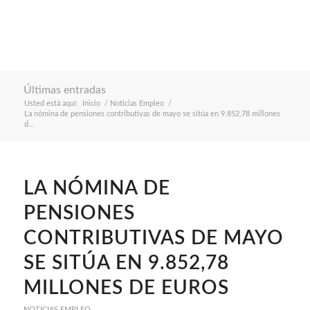
Últimas entradas
Usted está aquí:
Inicio
/
Noticias Empleo
/
La nómina de pensiones contributivas de mayo se sitúa en 9.852,78 millones
d...
LA NÓMINA DE
PENSIONES
CONTRIBUTIVAS DE MAYO
SE SITÚA EN 9.852,78
MILLONES DE EUROS
NOTICIAS EMPLEO