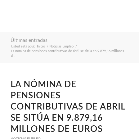
Últimas entradas
Usted está aquí:
Inicio
/
Noticias Empleo
/
La nómina de pensiones contributivas de abril se sitúa en 9.879,16 millones
d...
LA NÓMINA DE
PENSIONES
CONTRIBUTIVAS DE ABRIL
SE SITÚA EN 9.879,16
MILLONES DE EUROS
NOTICIAS EMPLEO