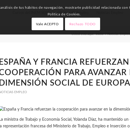
nálisis de tus hábitos de navegación, mostrarte publicidad relacionada con t
Cursos del INEM SEPE
Ofertas de Empleo
Noticias Empleo
Política de Cookies.
Vale ACEPTO
Rechazo TODO
Usted está aquí:
Inicio
/
Noticias Empleo
ESPAÑA Y FRANCIA REFUERZAN
COOPERACIÓN PARA AVANZAR 
DIMENSIÓN SOCIAL DE EUROP
NOTICIAS EMPLEO
La ministra de Trabajo y Economía Social, Yolanda Díaz, ha mantenido un 
la representación francesa del Ministerio de Trabajo, Empleo e Inserción o