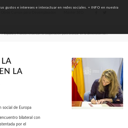
us gustos e intereses e interactuar en redes sociales. + INFO en nuestra
Otros Cursos para Desempleados
Máster SEO
/
España y Francia refuerzan la cooperación para avanzar en la dimensión so...
 LA
EN LA
A
encuentro bilateral con
stentada por el