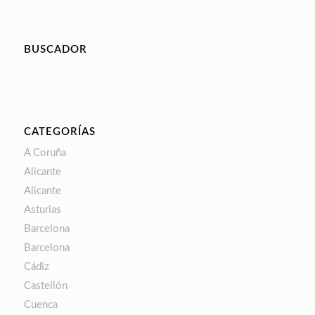
BUSCADOR
CATEGORÍAS
A Coruña
Alicante
Alicante
Asturias
Barcelona
Barcelona
Cádiz
Castellón
Cuenca