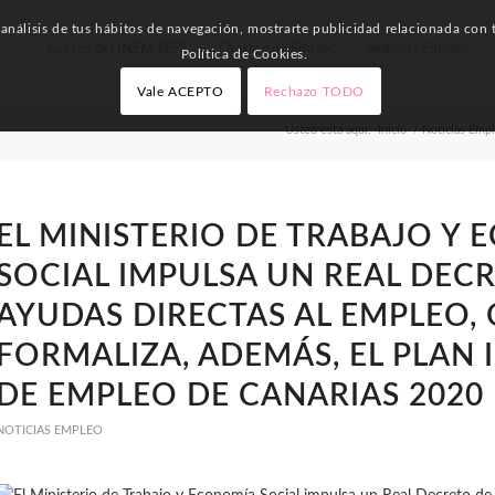
nálisis de tus hábitos de navegación, mostrarte publicidad relacionada con t
Cursos del INEM SEPE
Ofertas de Empleo
Noticias Empleo
Política de Cookies.
Vale ACEPTO
Rechazo TODO
Usted está aquí:
Inicio
/
Noticias Emp
EL MINISTERIO DE TRABAJO Y
SOCIAL IMPULSA UN REAL DEC
AYUDAS DIRECTAS AL EMPLEO,
FORMALIZA, ADEMÁS, EL PLAN 
DE EMPLEO DE CANARIAS 2020
NOTICIAS EMPLEO