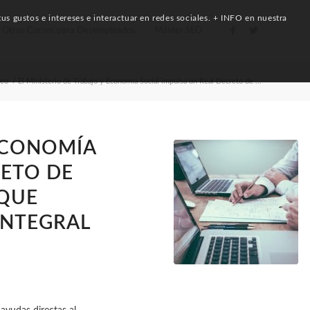
us gustos e intereses e interactuar en redes sociales. + INFO en nuestra
Otros Cursos para Desempleados
Máster SEO
leo
/
El Ministerio de Trabajo y Economía Social impulsa un Real Decreto de ...
 ECONOMÍA
RETO DE
 QUE
INTEGRAL