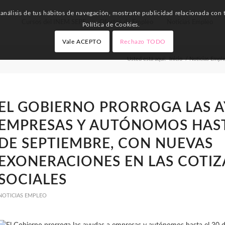
nálisis de tus hábitos de navegación, mostrarte publicidad relacionada con t
Cursos del INEM SEPE
Ofertas de Empleo
Noticias Empleo
Política de Cookies.
Vale ACEPTO
Rechazo TODO
Usted está aquí:
Inicio
/
Noticias Empl
EL GOBIERNO PRORROGA LAS A
EMPRESAS Y AUTÓNOMOS HAST
DE SEPTIEMBRE, CON NUEVAS
EXONERACIONES EN LAS COTIZ
SOCIALES
NOTICIAS EMPLEO