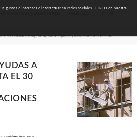
us gustos e intereses e interactuar en redes sociales. + INFO en nuestra
Otros Cursos para Desempleados
Máster SEO
eo
/
El Gobierno prorroga las ayudas a empresas y autónomos hasta el 30 de ...
YUDAS A
A EL 30
ACIONES