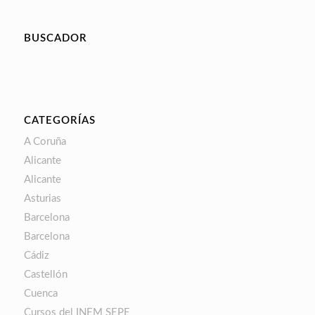
BUSCADOR
CATEGORÍAS
A Coruña
Alicante
Alicante
Asturias
Barcelona
Barcelona
Cádiz
Castellón
Cuenca
Cursos del INEM SEPE