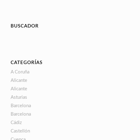
BUSCADOR
CATEGORÍAS
A Coruña
Alicante
Alicante
Asturias
Barcelona
Barcelona
Cádiz
Castellón
Cuenca