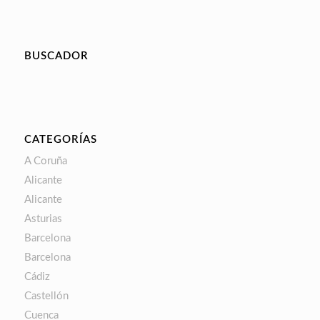
BUSCADOR
CATEGORÍAS
A Coruña
Alicante
Alicante
Asturias
Barcelona
Barcelona
Cádiz
Castellón
Cuenca