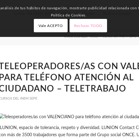
nálisis de tus hábitos de navegación, mostrarte publicidad relacionada con t
Cursos del INEM SEPE
Ofertas de Empleo
Noticias Empleo
Política de Cookies.
Vale ACEPTO
Rechazo TODO
Usted está aquí:
Inicio
/
Cursos del INEM SEPE
TELEOPERADORES/AS CON VA
PARA TELÉFONO ATENCIÓN AL
CIUDADANO – TELETRABAJO
CURSOS DEL INEM SEPE
ILUNION, espacio de tolerancia, respeto y diversidad. LUNION Contact 
con más de 3500 trabajadores que forma parte del Grupo social ONCE. U