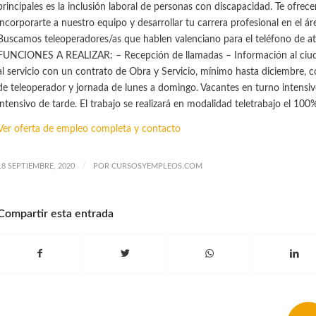
principales es la inclusión laboral de personas con discapacidad. Te ofrece
incorporarte a nuestro equipo y desarrollar tu carrera profesional en el áre
Buscamos teleoperadores/as que hablen valenciano para el teléfono de a
FUNCIONES A REALIZAR: – Recepción de llamadas – Información al ciud
al servicio con un contrato de Obra y Servicio, mínimo hasta diciembre, c
de teleoperador y jornada de lunes a domingo. Vacantes en turno intens
intensivo de tarde. El trabajo se realizará en modalidad teletrabajo el 100%
Ver oferta de empleo completa y contacto
/
18 SEPTIEMBRE, 2020
POR
CURSOSYEMPLEOS.COM
Compartir esta entrada