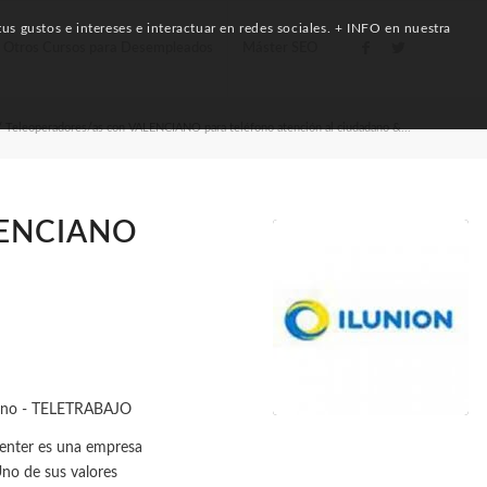
us gustos e intereses e interactuar en redes sociales. + INFO en nuestra
Otros Cursos para Desempleados
Máster SEO
/
Teleoperadores/as con VALENCIANO para teléfono atención al ciudadano &...
LENCIANO
Center es una empresa
no de sus valores