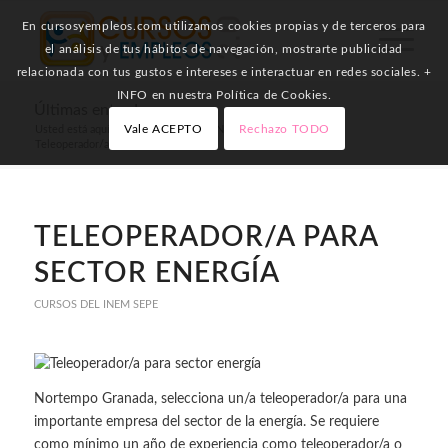
En cursosyempleos.com utilizamos cookies propias y de terceros para
el análisis de tus hábitos de navegación, mostrarte publicidad
relacionada con tus gustos e intereses e interactuar en redes sociales. +
INFO en nuestra Política de Cookies.
Últimas entradas
Vale ACEPTO
Rechazo TODO
Usted está aquí:
Inicio
/
Cursos del INEM SEPE
/
Teleoperador/a para sector energía
TELEOPERADOR/A PARA
SECTOR ENERGÍA
CURSOS DEL INEM SEPE
Nortempo Granada, selecciona un/a teleoperador/a para una
importante empresa del sector de la energía. Se requiere
como mínimo un año de experiencia como teleoperador/a o