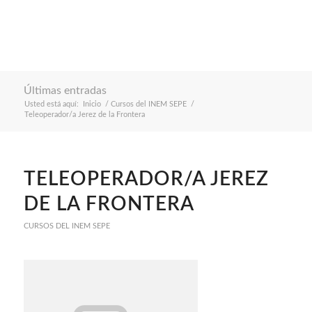
Últimas entradas
Usted está aquí:
Inicio
/
Cursos del INEM SEPE
/
Teleoperador/a Jerez de la Frontera
TELEOPERADOR/A JEREZ
DE LA FRONTERA
CURSOS DEL INEM SEPE