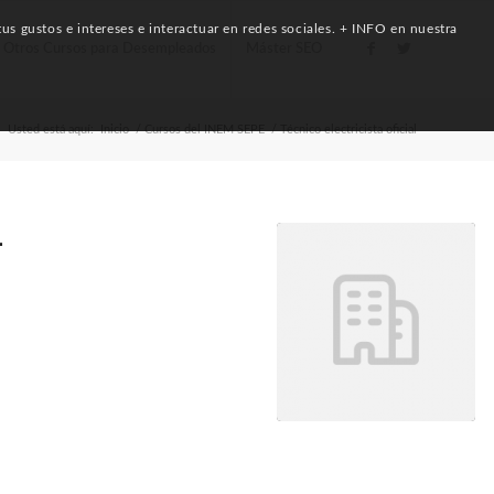
us gustos e intereses e interactuar en redes sociales. + INFO en nuestra
Otros Cursos para Desempleados
Máster SEO
Usted está aquí:
Inicio
/
Cursos del INEM SEPE
/
Técnico electricista oficial
L