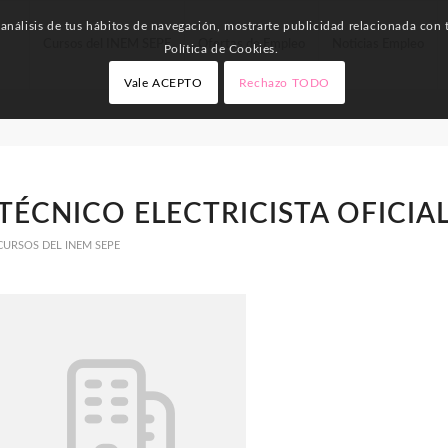
nálisis de tus hábitos de navegación, mostrarte publicidad relacionada con t
Cursos del INEM SEPE
Ofertas de Empleo
Noticias Empleo
Política de Cookies.
Vale ACEPTO
Rechazo TODO
TÉCNICO ELECTRICISTA OFICIA
CURSOS DEL INEM SEPE