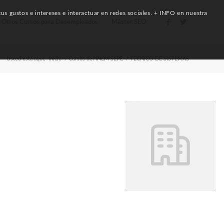
us gustos e intereses e interactuar en redes sociales. + INFO en nuestra
Otros Cursos para Desempleados
Máster SEO
Usted está aquí:
Inicio
/
Cursos del INEM SEPE
/
TECNICO DE SISTEMAS