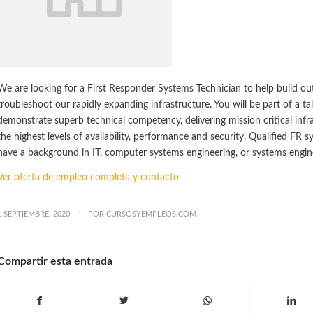
We are looking for a First Responder Systems Technician to help build out
troubleshoot our rapidly expanding infrastructure. You will be part of a t
demonstrate superb technical competency, delivering mission critical infr
the highest levels of availability, performance and security. Qualified FR s
have a background in IT, computer systems engineering, or systems engine
Ver oferta de empleo completa y contacto
/
1 SEPTIEMBRE, 2020
POR
CURSOSYEMPLEOS.COM
Compartir esta entrada