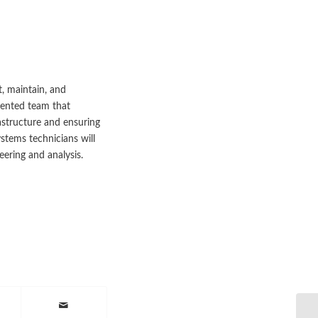
, maintain, and
alented team that
astructure and ensuring
ystems technicians will
ering and analysis.