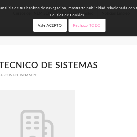
nálisis de tus hábitos de navegación, mostrarte publicidad relacionada con t
Cursos del INEM SEPE
Ofertas de Empleo
Noticias Empleo
Política de Cookies.
Vale ACEPTO
Rechazo TODO
TECNICO DE SISTEMAS
CURSOS DEL INEM SEPE