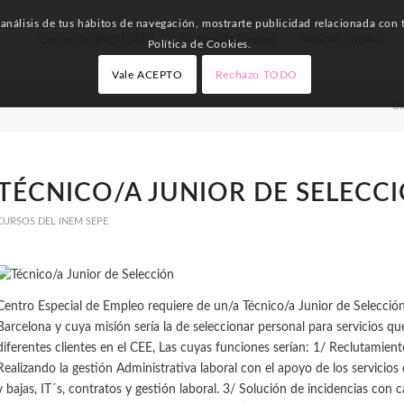
nálisis de tus hábitos de navegación, mostrarte publicidad relacionada con t
Cursos del INEM SEPE
Ofertas de Empleo
Noticias Empleo
Política de Cookies.
Vale ACEPTO
Rechazo TODO
Us
TÉCNICO/A JUNIOR DE SELECC
CURSOS DEL INEM SEPE
Centro Especial de Empleo requiere de un/a Técnico/a Junior de Selecció
Barcelona y cuya misión sería la de seleccionar personal para servicios q
diferentes clientes en el CEE, Las cuyas funciones serían: 1/ Reclutamient
Realizando la gestión Administrativa laboral con el apoyo de los servicios 
y bajas, IT´s, contratos y gestión laboral. 3/ Solución de incidencias con