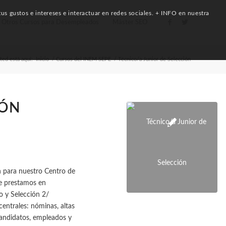
us gustos e intereses e interactuar en redes sociales. + INFO en nuestra
Otros Cursos para Desempleados
Máster SEO
ted está aquí:
Inicio
/
Cursos del INEM SEPE
/
Técnico/a Junior de Selección
IÓN
n para nuestro Centro de
ue prestamos en
o y Selección 2/
centrales: nóminas, altas
 candidatos, empleados y