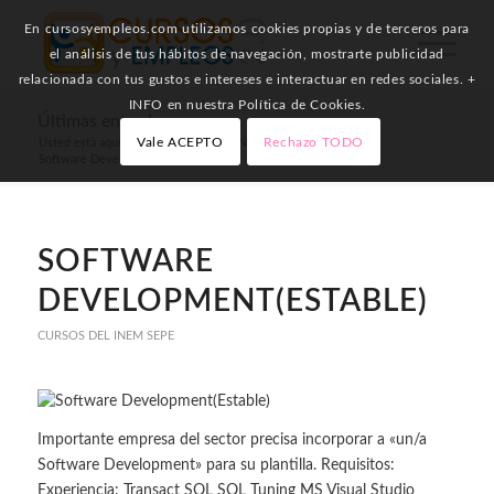
En cursosyempleos.com utilizamos cookies propias y de terceros para
el análisis de tus hábitos de navegación, mostrarte publicidad
relacionada con tus gustos e intereses e interactuar en redes sociales. +
INFO en nuestra Política de Cookies.
Últimas entradas
Vale ACEPTO
Rechazo TODO
Usted está aquí:
Inicio
/
Cursos del INEM SEPE
/
Software Development(Estable)
SOFTWARE
DEVELOPMENT(ESTABLE)
CURSOS DEL INEM SEPE
Importante empresa del sector precisa incorporar a «un/a
Software Development» para su plantilla. Requisitos:
Experiencia: Transact SQL SQL Tuning MS Visual Studio