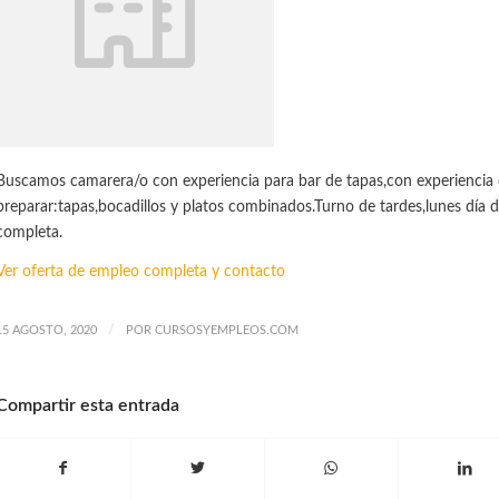
Buscamos camarera/o con experiencia para bar de tapas,con experiencia 
preparar:tapas,bocadillos y platos combinados.Turno de tardes,lunes día d
completa.
Ver oferta de empleo completa y contacto
/
15 AGOSTO, 2020
POR
CURSOSYEMPLEOS.COM
Compartir esta entrada