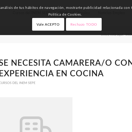
nálisis de tus hábitos de navegación, mostrarte publicidad relacionada con t
Cursos del INEM SEPE
Ofertas de Empleo
Noticias Empleo
Política de Cookies.
Vale ACEPTO
Rechazo TODO
Usted está aquí:
Inici
SE NECESITA CAMARERA/O CO
EXPERIENCIA EN COCINA
CURSOS DEL INEM SEPE