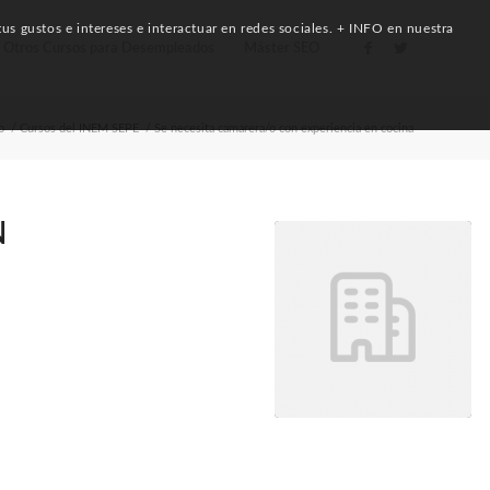
us gustos e intereses e interactuar en redes sociales. + INFO en nuestra
Otros Cursos para Desempleados
Máster SEO
o
/
Cursos del INEM SEPE
/
Se necesita camarera/o con experiencia en cocina
N