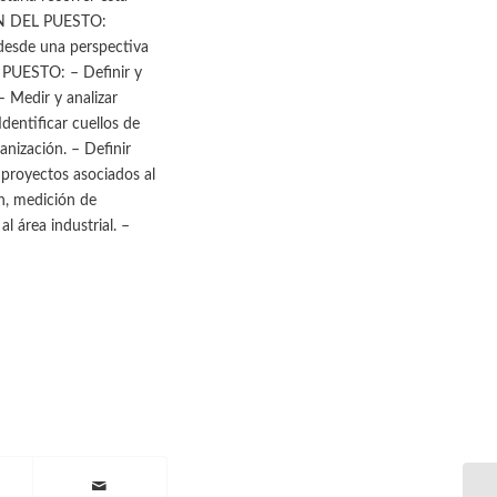
IÓN DEL PUESTO:
 desde una perspectiva
L PUESTO: – Definir y
– Medir y analizar
dentificar cuellos de
anización. – Definir
proyectos asociados al
n, medición de
l área industrial. –