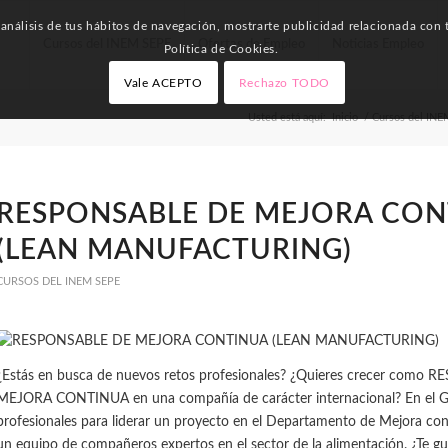
nálisis de tus hábitos de navegación, mostrarte publicidad relacionada con t
Cursos del INEM SEPE
Ofertas de Empleo
Noticias Empleo
Política de Cookies.
Vale ACEPTO
Rechazo TODO
Usted está aquí:
Inicio
/
Cursos del IN
RESPONSABLE DE MEJORA CON
(LEAN MANUFACTURING)
CURSOS DEL INEM SEPE
¿Estás en busca de nuevos retos profesionales? ¿Quieres crecer como
MEJORA CONTINUA en una compañía de carácter internacional? En el G
profesionales para liderar un proyecto en el Departamento de Mejora co
un equipo de compañeros expertos en el sector de la alimentación. ¿Te gus