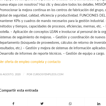
nueva etapa con nosotros? Haz clic y descubre todos los detalles. MIS
Promocionar la mejora continua en los centros de fabricación del grupo,
global de seguridad, calidad, eficiencia y productividad. FUNCIONES DE
mantener KPIs y cuadros de mando necesarios para la gestión industrial. 
métodos y tiempos, capacidades de procesos, eficiencias, mermas, etc. – I
botella. – Aplicación de conceptos LEAN e involucrar al personal de la org
sistemas de seguimiento de mejoras. – Gestión y coordinación de nuevos 
departamento (búsqueda de proveedores, cálculos de retorno de inversió
resultados, etc.) – Gestión y mejora de sistemas de información aplicados a
Desarrollo de informes de reporte técnicos. – Gestión de equipo a cargo.
Ver oferta de empleo completa y contacto
/
26 AGOSTO, 2020
POR
CURSOSYEMPLEOS.COM
Compartir esta entrada