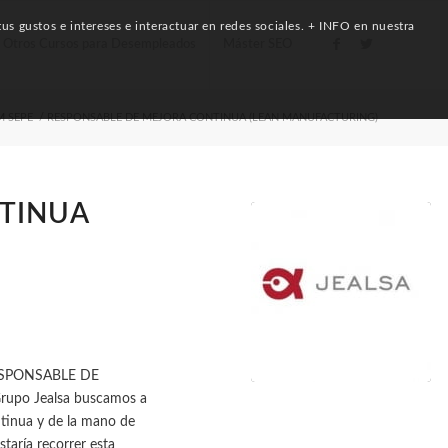
us gustos e intereses e interactuar en redes sociales. + INFO en nuestra
Otros Cursos para Desempleados
Máster SEO
EM SEPE
/
RESPONSABLE DE MEJORA CONTINUA (LEAN MANUFACTURING)
TINUA
 RESPONSABLE DE
rupo Jealsa buscamos a
ntinua y de la mano de
taría recorrer esta