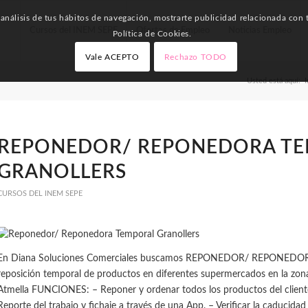
nálisis de tus hábitos de navegación, mostrarte publicidad relacionada con t
Cursos del INEM SEPE
Ofertas de Empleo
Noticias Empleo
Política de Cookies.
Vale ACEPTO
Rechazo TODO
Usted está aquí:
I
REPONEDOR/ REPONEDORA T
GRANOLLERS
CURSOS DEL INEM SEPE
En Diana Soluciones Comerciales buscamos REPONEDOR/ REPONEDORA 
reposición temporal de productos en diferentes supermercados en la zona
Atmella FUNCIONES: – Reponer y ordenar todos los productos del cliente
Reporte del trabajo y fichaje a través de una App. – Verificar la caducidad