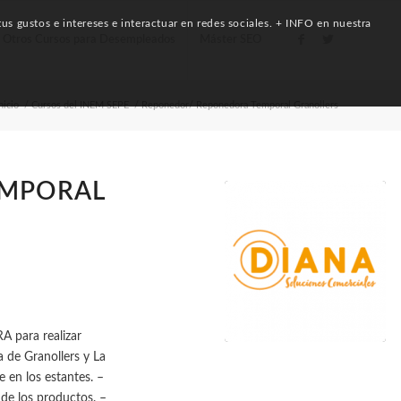
us gustos e intereses e interactuar en redes sociales. + INFO en nuestra
Otros Cursos para Desempleados
Máster SEO
nicio
/
Cursos del INEM SEPE
/
Reponedor/ Reponedora Temporal Granollers
EMPORAL
para realizar
 de Granollers y La
 en los estantes. –
 de los productos. –