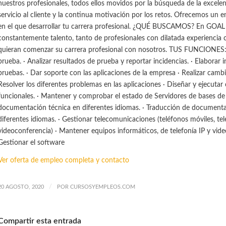
nuestros profesionales, todos ellos movidos por la búsqueda de la excelen
servicio al cliente y la continua motivación por los retos. Ofrecemos un 
en el que desarrollar tu carrera profesional. ¿QUÉ BUSCAMOS? En GO
constantemente talento, tanto de profesionales con dilatada experiencia
quieran comenzar su carrera profesional con nosotros. TUS FUNCIONES: 
prueba. · Analizar resultados de prueba y reportar incidencias. · Elaborar
pruebas. · Dar soporte con las aplicaciones de la empresa · Realizar camb
Resolver los diferentes problemas en las aplicaciones · Diseñar y ejecutar
funcionales. · Mantener y comprobar el estado de Servidores de bases de 
documentación técnica en diferentes idiomas. · Traducción de documenta
diferentes idiomas. · Gestionar telecomunicaciones (teléfonos móviles, tele
videoconferencia) · Mantener equipos informáticos, de telefonía IP y vide
Gestionar el software
Ver oferta de empleo completa y contacto
/
20 AGOSTO, 2020
POR
CURSOSYEMPLEOS.COM
Compartir esta entrada