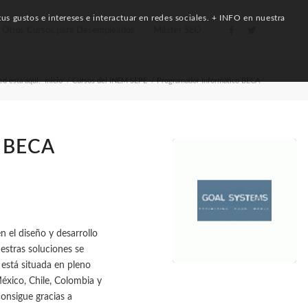
us gustos e intereses e interactuar en redes sociales. + INFO en nuestra
Otros Cursos para Desempleados
Máster SEO
ed está aquí:
Inicio
/
Cursos del INEM SEPE
/
Programador Informático BECA
 BECA
el diseño y desarrollo
estras soluciones se
 está situada en pleno
México, Chile, Colombia y
nsigue gracias a