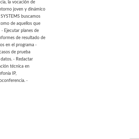
cia, la vocación de
entorno joven y dinámico
AL SYSTEMS buscamos
 como de aquellos que
· Ejecutar planes de
 informes de resultado de
ios en el programa ·
 casos de prueba
datos. · Redactar
ción técnica en
fonía IP,
oconferencia. ·