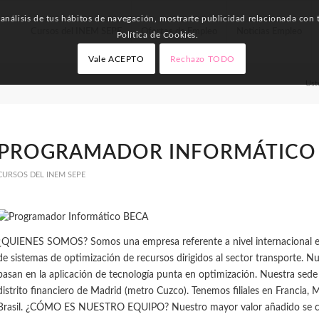
nálisis de tus hábitos de navegación, mostrarte publicidad relacionada con t
Cursos del INEM SEPE
Ofertas de Empleo
Noticias Empleo
Política de Cookies.
Vale ACEPTO
Rechazo TODO
Ust
PROGRAMADOR INFORMÁTICO
CURSOS DEL INEM SEPE
¿QUIENES SOMOS? Somos una empresa referente a nivel internacional en 
de sistemas de optimización de recursos dirigidos al sector transporte. Nu
basan en la aplicación de tecnología punta en optimización. Nuestra sede
distrito financiero de Madrid (metro Cuzco). Tenemos filiales en Francia, 
Brasil. ¿CÓMO ES NUESTRO EQUIPO? Nuestro mayor valor añadido se co