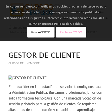
En cursosyempleos.com utilizamos cookies propias y de terceros para
el análisis de tus hábitos de navegación, mostrarte publicidad
relacionada con tus gustos e intereses e interactuar en redes sociales. +
INFO en nuestra Política de Cookies.
Últimas entradas
Vale ACEPTO
Rechazo TODO
Usted está aquí:
Inicio
/
Cursos del INEM SEPE
/
GESTOR DE CLIENTE
GESTOR DE CLIENTE
CURSOS DEL INEM SEPE
Empresa líder en la prestación de servicios tecnológicos para
la Administración Pública. Buscamos profesionales junior con
sólida formación tecnológica. Con una marcada vocación de
servicio y dotado para la gestión de clientes. Se requieren
altas dotes de comunicación y capacidad de aprendizaje.