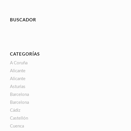
BUSCADOR
CATEGORÍAS
A Coruña
Alicante
Alicante
Asturias
Barcelona
Barcelona
Cádiz
Castellón
Cuenca