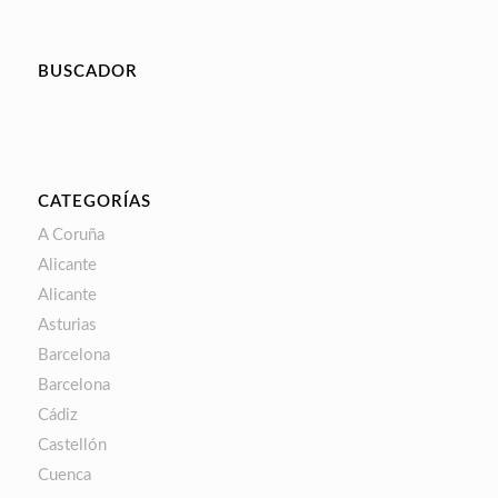
BUSCADOR
CATEGORÍAS
A Coruña
Alicante
Alicante
Asturias
Barcelona
Barcelona
Cádiz
Castellón
Cuenca