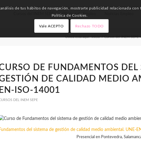
nálisis de tus hábitos de navegación, mostrarte publicidad relacionada con t
Cursos del INEM SEPE
Ofertas de Empleo
Noticias Empleo
Política de Cookies.
Vale ACEPTO
Rechazo TODO
Usted está aquí:
Inicio
/
Cursos del INEM SEPE
CURSO DE FUNDAMENTOS DEL 
GESTIÓN DE CALIDAD MEDIO A
EN-ISO-14001
CURSOS DEL INEM SEPE
Fundamentos del sistema de gestión de calidad medio ambiental. UNE-
Presencial en Pontevedra, Salamanc