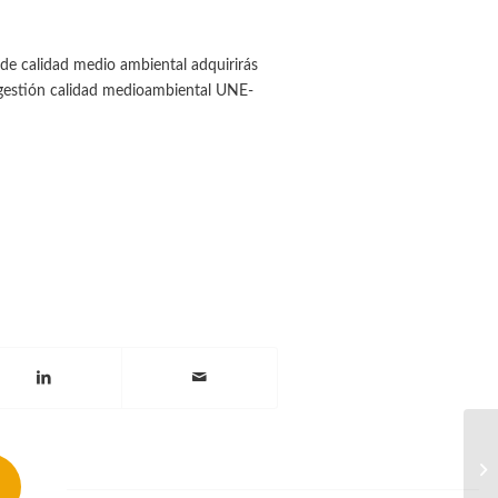
 de calidad medio ambiental adquirirás
e gestión calidad medioambiental UNE-
Cu
qu