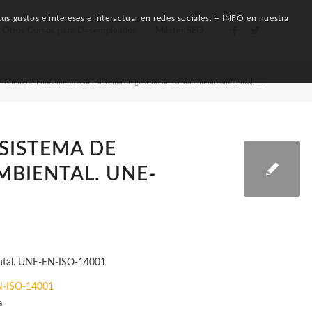
us gustos e intereses e interactuar en redes sociales. + INFO en nuestra
Otros Cursos para Desempleados
Máster SEO
/
Curso de Fundamentos del sistema de gestión de calidad medio ambiental. ...
SISTEMA DE
MBIENTAL. UNE-
EN-ISO-14001
a