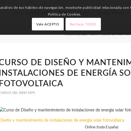
nálisis de tus hábitos de navegación, mostrarte publicidad relacionada con t
Cursos del INEM SEPE
Ofertas de Empleo
Noticias Empleo
Política de Cookies.
Vale ACEPTO
Rechazo TODO
Usted está aquí:
Inicio
/
Cursos del INEM SE
CURSO DE DISEÑO Y MANTENI
INSTALACIONES DE ENERGÍA S
FOTOVOLTAICA
CURSOS DEL INEM SEPE
Diseño y mantenimiento de instalaciones de energía solar fotovoltaica
Online (toda España)