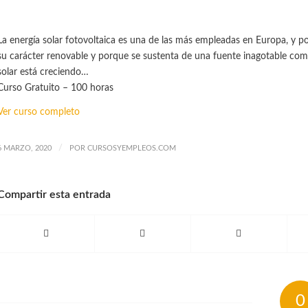
La energía solar fotovoltaica es una de las más empleadas en Europa, y p
su carácter renovable y porque se sustenta de una fuente inagotable como
solar está creciendo…
Curso Gratuito – 100 horas
Ver curso completo
/
6 MARZO, 2020
POR
CURSOSYEMPLEOS.COM
Compartir esta entrada
0