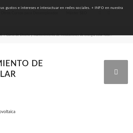
us gustos e intereses e interactuar en redes sociales. + INFO en nuestra
Otros Cursos para Desempleados
Máster SEO
PE
/
Curso de Diseño y mantenimiento de instalaciones de energía solar foto...
MIENTO DE
OLAR