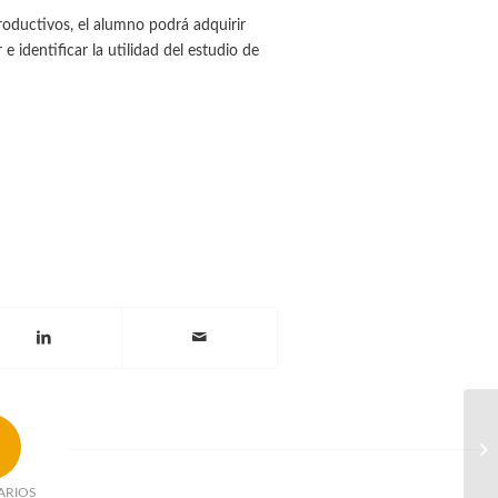
roductivos, el alumno podrá adquirir
identificar la utilidad del estudio de
Cu
ed
ARIOS