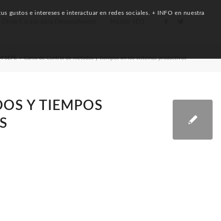
us gustos e intereses e interactuar en redes sociales. + INFO en nuestra
Otros Cursos para Desempleados
Máster SEO
EM SEPE
/
Curso de Control de métodos y tiempos en los sistemas productivos
OS Y TIEMPOS
S