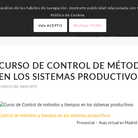
nálisis de tus hábitos de navegación, mostrarte publicidad relacionada con t
Cursos del INEM SEPE
Ofertas de Empleo
Noticias Empleo
Política de Cookies.
Vale ACEPTO
Rechazo TODO
Usted está aquí:
Inicio
/
Cursos del IN
CURSO DE CONTROL DE MÉTOD
EN LOS SISTEMAS PRODUCTIVO
CURSOS DEL INEM SEPE
Control de métodos y tiempos en los sistemas productivos
Presencial – Aula virtual en Madrid