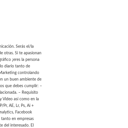
ación. Serás el/la
e otras. Si te apasionan
gráfico ¡eres la persona
do diario tanto de
 Marketing controlando
 en un buen ambiente de
tos que debes cumplir: –
lacionada. – Requisito
y Video así como en la
r, AE, Lr, Ps, Ai +
nalytics, Facebook
, tanto en empresas
e del interesado. El