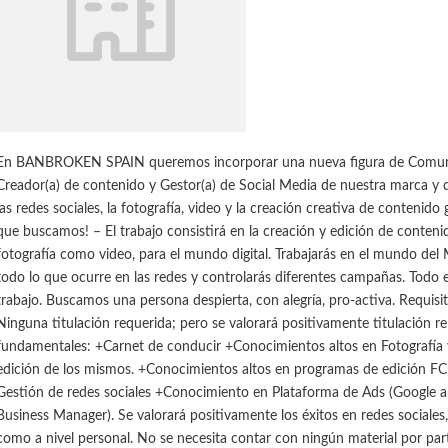
En BANBROKEN SPAIN queremos incorporar una nueva figura de Comunic
Creador(a) de contenido y Gestor(a) de Social Media de nuestra marca y d
las redes sociales, la fotografía, video y la creación creativa de contenido 
que buscamos! – El trabajo consistirá en la creación y edición de conteni
fotografía como video, para el mundo digital. Trabajarás en el mundo del
todo lo que ocurre en las redes y controlarás diferentes campañas. Todo
trabajo. Buscamos una persona despierta, con alegría, pro-activa. Requisi
Ninguna titulación requerida; pero se valorará positivamente titulación re
fundamentales: +Carnet de conducir +Conocimientos altos en Fotografía 
edición de los mismos. +Conocimientos altos en programas de edición FCP/P
Gestión de redes sociales +Conocimiento en Plataforma de Ads (Google a
Business Manager). Se valorará positivamente los éxitos en redes sociales
como a nivel personal. No se necesita contar con ningún material por part