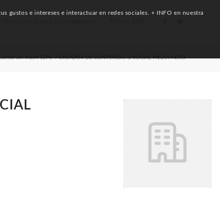
us gustos e intereses e interactuar en redes sociales. + INFO en nuestra
Otros Cursos para Desempleados
Máster SEO
Cursos del INEM SEPE
/
CREADOR DE CONTENIDO & SOCIAL MEDIA HERO
CIAL