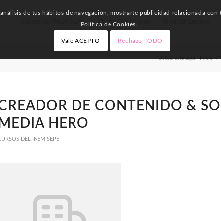
nálisis de tus hábitos de navegación, mostrarte publicidad relacionada con t
Cursos del INEM SEPE
Ofertas de Empleo
Noticias Empleo
Política de Cookies.
Vale ACEPTO
Rechazo TODO
Usted está aquí:
Inicio
/
CREADOR DE CONTENIDO & SO
MEDIA HERO
CURSOS DEL INEM SEPE