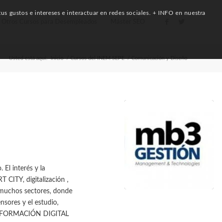
us gustos e intereses e interactuar en redes sociales. + INFO en nuestra
Otros Cursos para Desempleados
Máster SEO
Usted está aquí:
Inicio
/
Cursos del INEM SEPE
/
Comunicación y Diseño
El interés y la
T CITY, digitalización ,
muchos sectores, donde
sores y el estudio,
TRANSFORMACIÓN DIGITAL