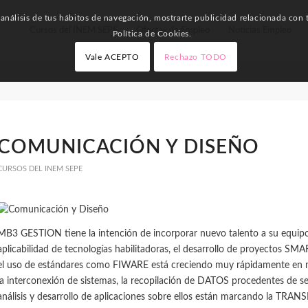
nálisis de tus hábitos de navegación, mostrarte publicidad relacionada con t
Cursos del INEM SEPE
Ofertas de Empleo
Noticias Empleo
Política de Cookies.
Vale ACEPTO
Rechazo TODO
COMUNICACIÓN Y DISEÑO
CURSOS DEL INEM SEPE
MB3 GESTION tiene la intención de incorporar nuevo talento a su equipo. 
aplicabilidad de tecnologías habilitadoras, el desarrollo de proyectos SMAR
el uso de estándares como FIWARE está creciendo muy rápidamente en 
la interconexión de sistemas, la recopilación de DATOS procedentes de sen
análisis y desarrollo de aplicaciones sobre ellos están marcando la 