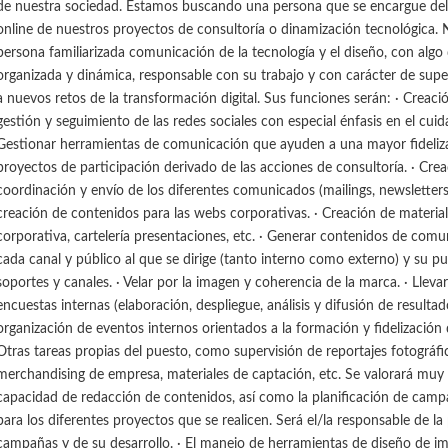
de nuestra sociedad. Estamos buscando una persona que se encargue de
online de nuestros proyectos de consultoría o dinamización tecnológica.
persona familiarizada comunicación de la tecnología y el diseño, con algo
organizada y dinámica, responsable con su trabajo y con carácter de supe
a nuevos retos de la transformación digital. Sus funciones serán: · Creaci
gestión y seguimiento de las redes sociales con especial énfasis en el cuid
Gestionar herramientas de comunicación que ayuden a una mayor fideli
proyectos de participación derivado de las acciones de consultoría. · Crea
coordinación y envío de los diferentes comunicados (mailings, newsletters, 
creación de contenidos para las webs corporativas. · Creación de material
corporativa, cartelería presentaciones, etc. · Generar contenidos de com
cada canal y público al que se dirige (tanto interno como externo) y su pu
soportes y canales. · Velar por la imagen y coherencia de la marca. · Lleva
encuestas internas (elaboración, despliegue, análisis y difusión de resultad
organización de eventos internos orientados a la formación y fidelización d
Otras tareas propias del puesto, como supervisión de reportajes fotográfic
merchandising de empresa, materiales de captación, etc. Se valorará muy 
capacidad de redacción de contenidos, así como la planificación de cam
para los diferentes proyectos que se realicen. Será el/la responsable de la 
campañas y de su desarrollo. · El manejo de herramientas de diseño de i