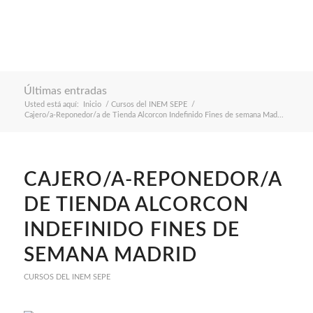
Últimas entradas
Usted está aquí:
Inicio
/
Cursos del INEM SEPE
/
Cajero/a-Reponedor/a de Tienda Alcorcon Indefinido Fines de semana Mad...
CAJERO/A-REPONEDOR/A
DE TIENDA ALCORCON
INDEFINIDO FINES DE
SEMANA MADRID
CURSOS DEL INEM SEPE