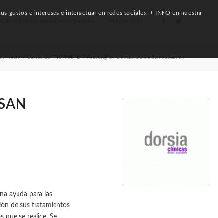
us gustos e intereses e interactuar en redes sociales. + INFO en nuestra
Otros Cursos para Desempleados
Máster SEO
í:
Inicio
/
Cursos del INEM SEPE
/
Asesor@ en Clínicas Dorsia San Sebastián
 SAN
una ayuda para las
ción de sus tratamientos
s que se realice. Se