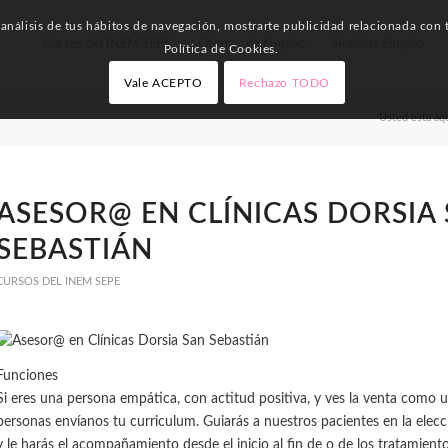
nálisis de tus hábitos de navegación, mostrarte publicidad relacionada con t
Cursos del INEM SEPE
Ofertas de Empleo
Noticias Empleo
Política de Cookies.
Vale ACEPTO
Rechazo TODO
Usted está aqu
ASESOR@ EN CLÍNICAS DORSIA
SEBASTIÁN
CURSOS DEL INEM SEPE
Funciones
Si eres una persona empática, con actitud positiva, y ves la venta como 
personas envíanos tu curriculum. Guiarás a nuestros pacientes en la elec
y le harás el acompañamiento desde el inicio al fin de o de los tratamiento