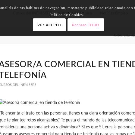
nálisis de tus hábitos de navegación, mostrarte publicidad relacionada con t
Cursos del INEM SEPE
Ofertas de Empleo
Noticias Empleo
Política de Cookies.
Vale ACEPTO
Rechazo TODO
Usted está aqu
ASESOR/A COMERCIAL EN TIEN
TELEFONÍA
CURSOS DEL INEM SEPE
¿Te encanta el trato con las personas, tienes una clara orientación comerc
que te plantee retos alcanzables? Te gusta el mundo de las telecomunicaci
consideras una persona activa y dináminca? Si es que SI, eres la person
Buscamos asesores comercial para tienda de telefonía para las zonas de *Al