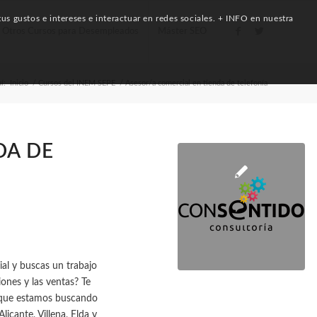
us gustos e intereses e interactuar en redes sociales. + INFO en nuestra
Otros Cursos para Desempleados
Máster SEO
í:
Inicio
/
Cursos del INEM SEPE
/
Asesor/a comercial en tienda de telefonía
DA DE
ial y buscas un trabajo
ones y las ventas? Te
a que estamos buscando
icante, Villena, Elda y